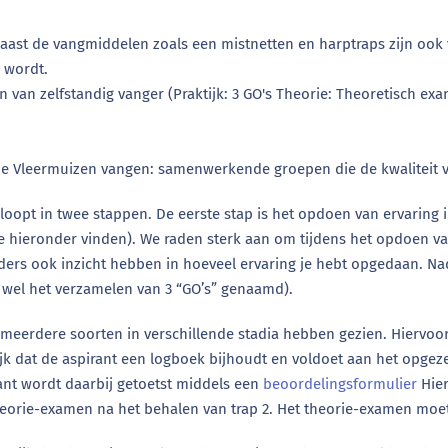
Naast de vangmiddelen zoals een mistnetten en harptraps zijn ook
 wordt.
n van zelfstandig vanger (Praktijk: 3 GO's Theorie: Theoretisch e
e Vleermuizen vangen: samenwerkende groepen die de kwaliteit 
loopt in twee stappen. De eerste stap is het opdoen van ervaring i
 je hieronder vinden). We raden sterk aan om tijdens het opdoen v
ders ook inzicht hebben in hoeveel ervaring je hebt opgedaan. Nad
 wel het verzamelen van 3 “GO’s” genaamd).
meerdere soorten in verschillende stadia hebben gezien. Hiervoor
ijk dat de aspirant een logboek bijhoudt en voldoet aan het opg
ant wordt daarbij getoetst middels een
beoordelingsformulier
Hie
eorie-examen na het behalen van trap 2. Het theorie-examen moe