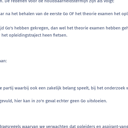
 De redenen voor de houdbaarheidstermijn zijn als volgt:
aar na het behalen van de eerste Go OF het theorie examen het ople
d Go's hebben gekregen, dan wel het theorie examen hebben geha
het opleidingstraject heen fietsen.
aan:
artij waarbij ook een zakelijk belang speelt, bij het onderzoek w
evuld, hier kan in zo'n geval echter geen Go uitvloeien.
edragsregels waarvan we verwachten dat opleiders en aspirant-va