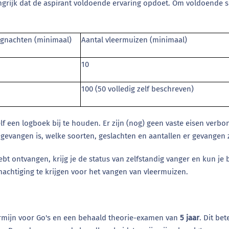
grijk dat de aspirant voldoende ervaring opdoet. Om voldoende s
ngnachten (minimaal)
Aantal vleermuizen (minimaal)
10
100 (50 volledig zelf beschreven)
lf een logboek bij te houden. Er zijn (nog) geen vaste eisen verb
gevangen is, welke soorten, geslachten en aantallen er gevangen z
hebt ontvangen, krijg je de status van zelfstandig vanger en kun j
chtiging te krijgen voor het vangen van vleermuizen.
ermijn voor Go's en een behaald theorie-examen van
5 jaar
.
Dit bet