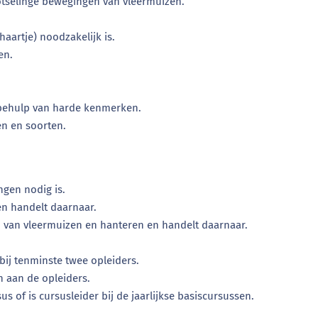
lotselinge bewegingen van vleermuizen.
aartje) noodzakelijk is.
en.
 behulp van harde kenmerken.
n en soorten.
ngen nodig is.
en handelt daarnaar.
n van vleermuizen en hanteren en handelt daarnaar.
bij tenminste twee opleiders.
n aan de opleiders.
s of is cursusleider bij de jaarlijkse basiscursussen.