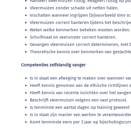
Hanteert vleermuizen rustig. Reageert rustig op p
Vleermuizen zonder schade uit netten halen.
Inschatten wanneer ingrijpen (bijvoorbeeld dmv sch
Vleermuizen correct hanteren tijdens het beschrijv
Weten welke kenmerken bekeken moeten worden.
Schuifmaat en veerunster correct hanteren.
Gevangen vleermuizen correct determineren, met
Theoretische kennis over kenmerken van geslachte
Competenties zelfstandig vanger
Is in staat een afweging te maken over wanneer va
Heeft kennis genomen van de ethische richtlijnen 
Heeft kennis van recente inzichten over het vange
Beschrijft vleermuizen volgens een vast protocol.
Is tenminste een aantal dagen op training geweest 
Is in staat zijn manier van werken te verantwoorde
Komt tenminste eens per 3 jaar op bijscholingscursu